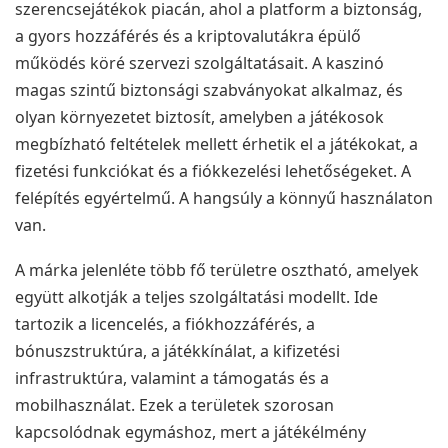
szerencsejátékok piacán, ahol a platform a biztonság,
a gyors hozzáférés és a kriptovalutákra épülő
működés köré szervezi szolgáltatásait. A kaszinó
magas szintű biztonsági szabványokat alkalmaz, és
olyan környezetet biztosít, amelyben a játékosok
megbízható feltételek mellett érhetik el a játékokat, a
fizetési funkciókat és a fiókkezelési lehetőségeket. A
felépítés egyértelmű. A hangsúly a könnyű használaton
van.
A márka jelenléte több fő területre osztható, amelyek
együtt alkotják a teljes szolgáltatási modellt. Ide
tartozik a licencelés, a fiókhozzáférés, a
bónuszstruktúra, a játékkínálat, a kifizetési
infrastruktúra, valamint a támogatás és a
mobilhasználat. Ezek a területek szorosan
kapcsolódnak egymáshoz, mert a játékélmény