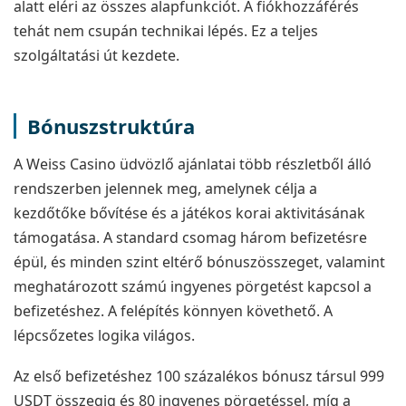
alatt eléri az összes alapfunkciót. A fiókhozzáférés
tehát nem csupán technikai lépés. Ez a teljes
szolgáltatási út kezdete.
Bónuszstruktúra
A Weiss Casino üdvözlő ajánlatai több részletből álló
rendszerben jelennek meg, amelynek célja a
kezdőtőke bővítése és a játékos korai aktivitásának
támogatása. A standard csomag három befizetésre
épül, és minden szint eltérő bónuszösszeget, valamint
meghatározott számú ingyenes pörgetést kapcsol a
befizetéshez. A felépítés könnyen követhető. A
lépcsőzetes logika világos.
Az első befizetéshez 100 százalékos bónusz társul 999
USDT összegig és 80 ingyenes pörgetéssel, míg a