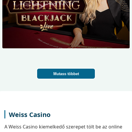
Mutass többet
Weiss Casino
A Weiss Casino kiemelkedő szerepet tölt be az online