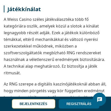
Játékkínálat
A Weiss Casino széles játékválasztéka több fő
kategóriára oszlik, amelyek közül a slotok a kínálat
legnagyobb részét adják. Ezek a játékok különböző
témákkal, eltérő mechanikákkal és változó nyerési
szerkezetekkel működnek, miközben a
szoftverszolgáltatók megbízható RNG rendszereket
használnak a véletlenszerű eredmények biztosítására.
A technikai alap meghatározó. Ez biztosítja a játék
ritmusát.
Az RNG szerepe a digitális kaszinójátékoknál abban áll,
hogy minden pörgetés vagy kör független eredményt
kapjon, így a játékmenet előre nem kiszámítható
mintázat szerint alakul. Az ilyen rendszerek a fair play
BEJELENTKEZÉS
REGISZTRÁLÁS
fenntartásának fontos elemei, különösen akkor,