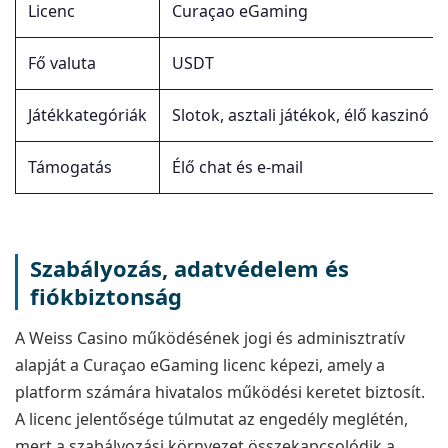
Licenc
Curaçao eGaming
Fő valuta
USDT
Játékkategóriák
Slotok, asztali játékok, élő kaszinó
Támogatás
Élő chat és e-mail
Szabályozás, adatvédelem és
fiókbiztonság
A Weiss Casino működésének jogi és adminisztratív
alapját a Curaçao eGaming licenc képezi, amely a
platform számára hivatalos működési keretet biztosít.
A licenc jelentősége túlmutat az engedély meglétén,
mert a szabályozási környezet összekapcsolódik a