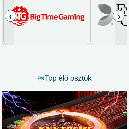
❮
❯
Top élő osztók