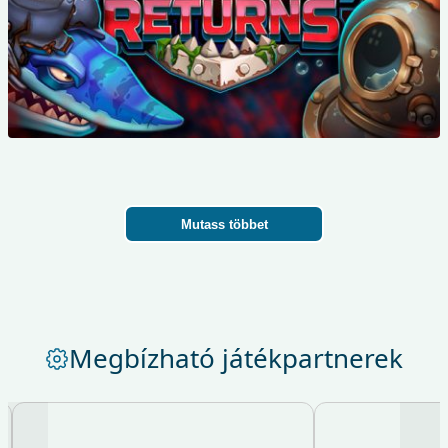
Mutass többet
Megbízható játékpartnerek