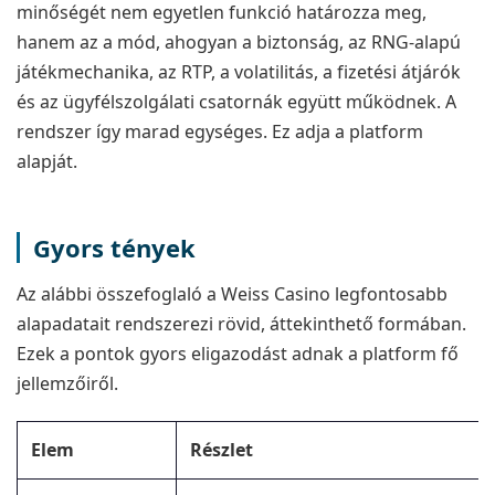
minőségét nem egyetlen funkció határozza meg,
hanem az a mód, ahogyan a biztonság, az RNG-alapú
játékmechanika, az RTP, a volatilitás, a fizetési átjárók
és az ügyfélszolgálati csatornák együtt működnek. A
rendszer így marad egységes. Ez adja a platform
alapját.
Gyors tények
Az alábbi összefoglaló a Weiss Casino legfontosabb
alapadatait rendszerezi rövid, áttekinthető formában.
Ezek a pontok gyors eligazodást adnak a platform fő
jellemzőiről.
Elem
Részlet