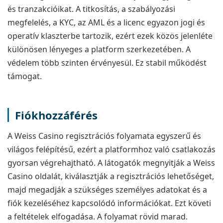
és tranzakcióikat. A titkosítás, a szabályozási
megfelelés, a KYC, az AML és a licenc egyazon jogi és
operatív klaszterbe tartozik, ezért ezek közös jelenléte
különösen lényeges a platform szerkezetében. A
védelem több szinten érvényesül. Ez stabil működést
támogat.
Fiókhozzáférés
A Weiss Casino regisztrációs folyamata egyszerű és
világos felépítésű, ezért a platformhoz való csatlakozás
gyorsan végrehajtható. A látogatók megnyitják a Weiss
Casino oldalát, kiválasztják a regisztrációs lehetőséget,
majd megadják a szükséges személyes adatokat és a
fiók kezeléséhez kapcsolódó információkat. Ezt követi
a feltételek elfogadása. A folyamat rövid marad.